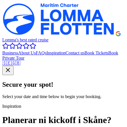
Lomma's best rated cruise
Business
About Us
FAQs
Inspiration
Contact us
Book Tickets
Book
Private Tour
🇸🇪
🇬🇧
Secure your spot!
Select your date and time below to begin your booking.
Inspiration
Planerar ni kickoff i Skåne?