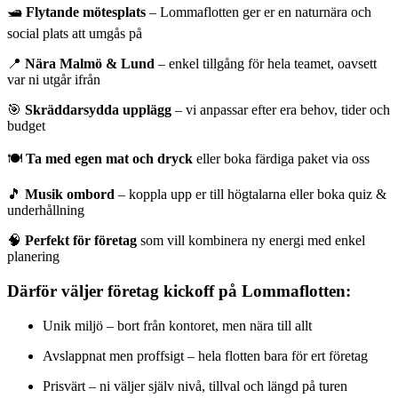
🛥️
Flytande mötesplats
– Lommaflotten ger er en naturnära och
social plats att umgås på
📍
Nära Malmö & Lund
– enkel tillgång för hela teamet, oavsett
var ni utgår ifrån
🎯
Skräddarsydda upplägg
– vi anpassar efter era behov, tider och
budget
🍽️
Ta med egen mat och dryck
eller boka färdiga paket via oss
🎵
Musik ombord
– koppla upp er till högtalarna eller boka quiz &
underhållning
🧠
Perfekt för företag
som vill kombinera ny energi med enkel
planering
Därför väljer företag kickoff på Lommaflotten:
Unik miljö – bort från kontoret, men nära till allt
Avslappnat men proffsigt – hela flotten bara för ert företag
Prisvärt – ni väljer själv nivå, tillval och längd på turen