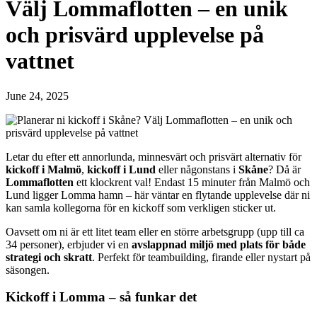
Välj Lommaflotten – en unik
och prisvärd upplevelse på
vattnet
June 24, 2025
Letar du efter ett annorlunda, minnesvärt och prisvärt alternativ för
kickoff i Malmö
,
kickoff i Lund
eller någonstans i
Skåne
? Då är
Lommaflotten
ett klockrent val! Endast 15 minuter från Malmö och
Lund ligger Lomma hamn – här väntar en flytande upplevelse där ni
kan samla kollegorna för en kickoff som verkligen sticker ut.
Oavsett om ni är ett litet team eller en större arbetsgrupp (upp till ca
34 personer), erbjuder vi en
avslappnad miljö med plats för både
strategi och skratt
. Perfekt för teambuilding, firande eller nystart på
säsongen.
Kickoff i Lomma – så funkar det