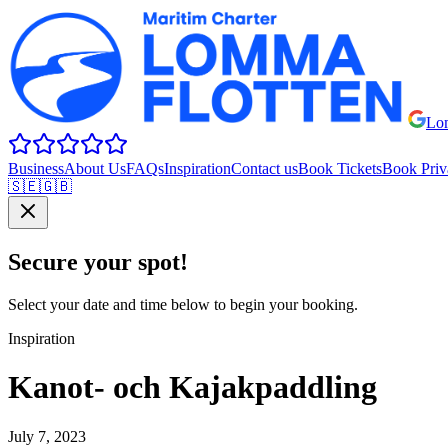
Lom
Business
About Us
FAQs
Inspiration
Contact us
Book Tickets
Book Priv
🇸🇪
🇬🇧
Secure your spot!
Select your date and time below to begin your booking.
Inspiration
Kanot- och Kajakpaddling
July 7, 2023