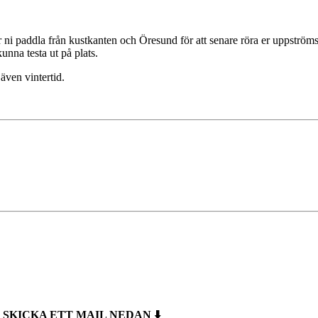
r ni paddla från kustkanten och Öresund för att senare röra er uppström
nna testa ut på plats.
även vintertid.
 SKICKA ETT MAIL NEDAN ⬇️