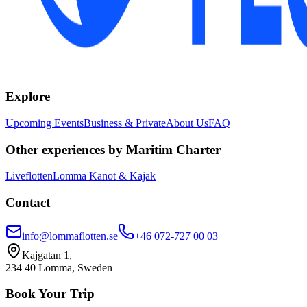
Explore
Upcoming Events
Business & Private
About Us
FAQ
Other experiences by Maritim Charter
Liveflotten
Lomma Kanot & Kajak
Contact
info@lommaflotten.se
+46 072-727 00 03
Kajgatan 1,
234 40 Lomma, Sweden
Book Your Trip