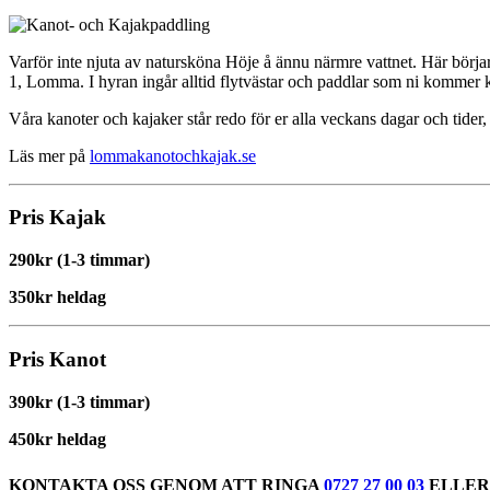
Varför inte njuta av natursköna Höje å ännu närmre vattnet. Här börja
1, Lomma. I hyran ingår alltid flytvästar och paddlar som ni kommer ku
Våra kanoter och kajaker står redo för er alla veckans dagar och tider, 
Läs mer på
lommakanotochkajak.se
Pris Kajak
290kr (1-3 timmar)
350kr heldag
Pris Kanot
390kr (1-3 timmar)
450kr heldag
KONTAKTA OSS GENOM ATT RINGA
0727 27 00 03
ELLER