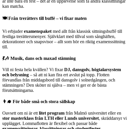
är inte bara en fest – det är en upplevelse som få andra klassittningar
kan matcha.
🍽️ Från trerätters till buffé – vi fixar maten
Vi erbjuder
examenspaket
med allt från klassisk sittningsbuffé till
festliga trerättersmenyer. Självklart med tillval som sånghäften,
dekorationer och snapsvisor – allt som hör en riktig examenssittning
till.
💃🎶 Musik, dans och maxad stämning
Vill ni festa hela kvällen? Vi fixar
DJ, dansgolv, högtalarsystem
och belysning
– så att ni kan fira ert avslut på topp. Flotten
förvandlas från middagsbord till dansgolv i solnedgången, och
stämningen? Den sköter ni själva – men vi ger er de bästa
förutsättningarna.
👨‍🎓 För både små och stora sällskap
Oavsett om ni är ett
litet program
från Malmö universitet eller en
stor masterklass från LTH eller Lunds universitet
, skräddarsyr vi
upplägget. Lommaflotten är flexibel och passar både
examenssittningar, klassittningar och studentfester
.