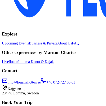
Explore
Upcoming Events
Business & Private
About Us
FAQ
Other experiences by Maritim Charter
Liveflotten
Lomma Kanot & Kajak
Contact
info@lommaflotten.se
+46 072-727 00 03
Kajgatan 1,
234 40 Lomma, Sweden
Book Your Trip