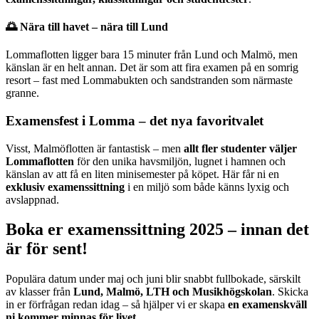
🌅 Nära till havet – nära till Lund
Lommaflotten ligger bara 15 minuter från Lund och Malmö, men
känslan är en helt annan. Det är som att fira examen på en somrig
resort – fast med Lommabukten och sandstranden som närmaste
granne.
Examensfest i Lomma – det nya favoritvalet
Visst, Malmöflotten är fantastisk – men
allt fler studenter väljer
Lommaflotten
för den unika havsmiljön, lugnet i hamnen och
känslan av att få en liten minisemester på köpet. Här får ni en
exklusiv examenssittning
i en miljö som både känns lyxig och
avslappnad.
Boka er examenssittning 2025 – innan det
är för sent!
Populära datum under maj och juni blir snabbt fullbokade, särskilt
av klasser från
Lund, Malmö, LTH och Musikhögskolan
. Skicka
in er förfrågan redan idag – så hjälper vi er skapa
en examenskväll
ni kommer minnas för livet.
.