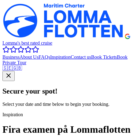
Lomma's best rated cruise
Business
About Us
FAQs
Inspiration
Contact us
Book Tickets
Book
Private Tour
🇸🇪
🇬🇧
Secure your spot!
Select your date and time below to begin your booking.
Inspiration
Fira examen på Lommaflotten