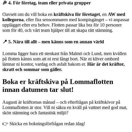
🎉 4. För företag, team eller privata grupper
Oavsett om du vill boka en
kräftskiva för företaget
, en
AW med
kollegorna
, eller fira sensommaren med kompisgänget – vi anpassar
upplägget efter era behov. Flotten passar lika bra för 10 personer
som för 40, och vårt team hjälper till att skapa rätt stämning.
📍 5. Nära till allt – men känns som en annan värld
Lomma ligger bara ett stenkast från Malmö och Lund, men kvällen
på flotten känns som att ni rest långt bort. När ni kliver ombord
lämnar ni kontor, vardag och asfalt bakom er.
Här är det kräftor,
skratt och sommar som gäller.
Boka er kräftskiva på Lommaflotten
innan datumen tar slut!
Augusti är kräftornas månad – och efterfrågan på kräftskivor på
Lommaflotten är stor. Vill ni säkra en kväll på vattnet med god mat,
skön stämning och fantastisk miljö?
👉 Skicka en bokningsförfrågan redan idag!