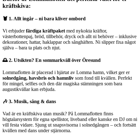
kräftskiva:
🦞 1. Allt ingår – ni bara kliver ombord
Vi erbjuder
färdiga kräftpaket
med nykokta kräftor,
västerbottenpaj, bröd, tillbehör, dryck och allt ni behöver – inklusive
dekorationer, hattar, haklappar och sånghäften. Ni slipper fixa något
själva – bara ta plats och njut.
🌅 2. Utsikten? En sommarkväll över Öresund
Lommaflotten är placerad i hjärtat av Lomma hamn, vilket ger er
solnedgång, havsbris och hamnliv
som fond till kvällen. Perfekt
för mingel, selfies och den där magiska stämningen som bara
augustikvällar kan erbjuda.
🎶 3. Musik, sång & dans
Vad är en kräftskiva utan musik? På Lommaflotten finns
högtalarsystem för egna spellistor, liveband eller kanske en DJ om ni
vill festa vidare. Sjung ut snapsvisorna i solnedgången – och fortsätt
kvällen med dans under stjärnorna.