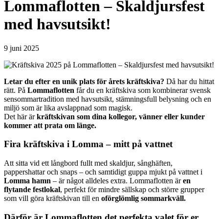
Lommaflotten – Skaldjursfest
med havsutsikt!
9 juni 2025
Letar du efter en unik plats för årets kräftskiva?
Då har du hittat
rätt. På
Lommaflotten
får du en kräftskiva som kombinerar svensk
sensommartradition med havsutsikt, stämningsfull belysning och en
miljö som är lika avslappnad som magisk.
Det här är
kräftskivan som dina kollegor, vänner eller kunder
kommer att prata om länge.
Fira kräftskiva i Lomma – mitt på vattnet
Att sitta vid ett långbord fullt med skaldjur, sånghäften,
pappershattar och snaps – och samtidigt guppa mjukt på vattnet i
Lomma hamn
– är något alldeles extra. Lommaflotten är
en
flytande festlokal
, perfekt för mindre sällskap och större grupper
som vill göra kräftskivan till en
oförglömlig sommarkväll.
Därför är Lommaflotten det perfekta valet för er