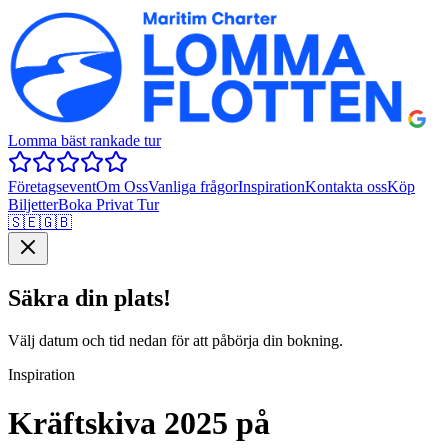
Lomma bäst rankade tur
Företagsevent
Om Oss
Vanliga frågor
Inspiration
Kontakta oss
Köp
Biljetter
Boka Privat Tur
🇸🇪
🇬🇧
Säkra din plats!
Välj datum och tid nedan för att påbörja din bokning.
Inspiration
Kräftskiva 2025 på